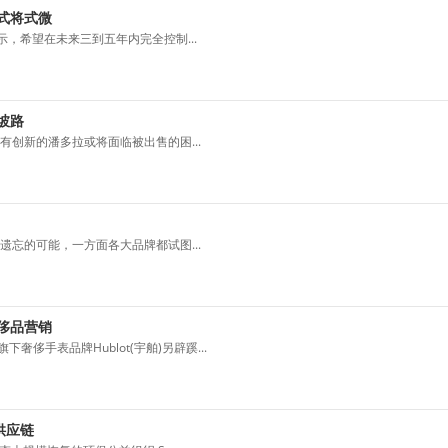
式将式微
日表示，希望在未来三到五年内完全控制...
坡路
创新的潘多拉或将面临被出售的困...
忘的可能，一方面各大品牌都试图...
侈品营销
侈手表品牌Hublot(宇舶)另辟蹊...
供应链