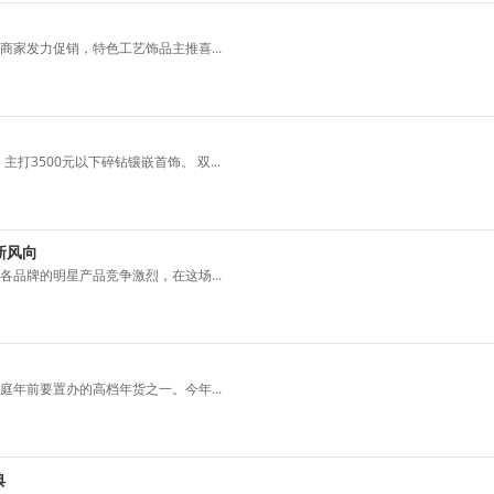
家发力促销，特色工艺饰品主推喜...
打3500元以下碎钻镶嵌首饰。 双...
新风向
品牌的明星产品竞争激烈，在这场...
年前要置办的高档年货之一。今年...
典