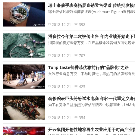
瑞士奢侈手表商拓展直销零售渠道 传统批发模
瑞士奢侈钟表制造商爱彼表(Audemars Piguet)近
2018-12-21
398
潘多拉今年第二次被传出售 年内业绩开始走下
消费者的喜好瞬息万变，在产品概念和营销方面迟迟未有
2018-12-21
707
Tulip taste郁香菲优雅前行的“品牌化”之路
女装行业瞬息万变，不与时俱进，再热门的品牌都有被遗
2018-12-21
425
奢侈腕表巨头纷纷试水电商 年轻一代重定义奢
为了在竞争日益激烈的奢侈品腕表中脱颖而出，LVMH旗下奢
2018-12-21
354
开云集团开创性地将再生农业应用于时尚产业