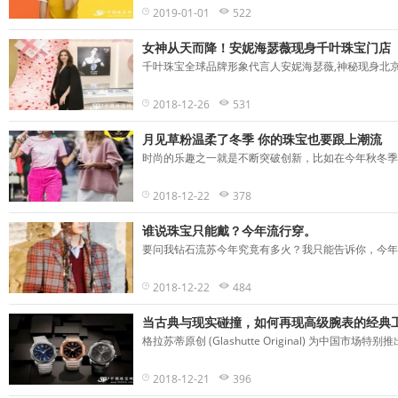
2019-01-01
522
女神从天而降！安妮海瑟薇现身千叶珠宝门店
千叶珠宝全球品牌形象代言人安妮海瑟薇,神秘现身北京翠
2018-12-26
531
月见草粉温柔了冬季 你的珠宝也要跟上潮流
时尚的乐趣之一就是不断突破创新，比如在今年秋冬季，Pa
2018-12-22
378
谁说珠宝只能戴？今年流行穿。
要问我钻石流苏今年究竟有多火？我只能告诉你，今年五月Gu
2018-12-22
484
当古典与现实碰撞，如何再现高级腕表的经典
格拉苏蒂原创 (Glashutte Original) 为中国市
2018-12-21
396