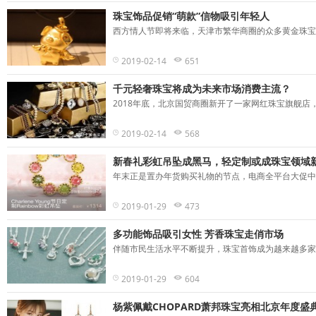
珠宝饰品促销“萌款”信物吸引年轻人
西方情人节即将来临，天津市繁华商圈的众多黄金珠宝商
2019-02-14
651
千元轻奢珠宝将成为未来市场消费主流？
2018年底，北京国贸商圈新开了一家网红珠宝旗舰店，主
2019-02-14
568
新春礼彩虹吊坠成黑马，轻定制或成珠宝领域
年末正是置办年货购买礼物的节点，电商全平台大促中各
2019-01-29
473
多功能饰品吸引女性 芳香珠宝走俏市场
伴随市民生活水平不断提升，珠宝首饰成为越来越多家庭
2019-01-29
604
杨紫佩戴CHOPARD萧邦珠宝亮相北京年度盛