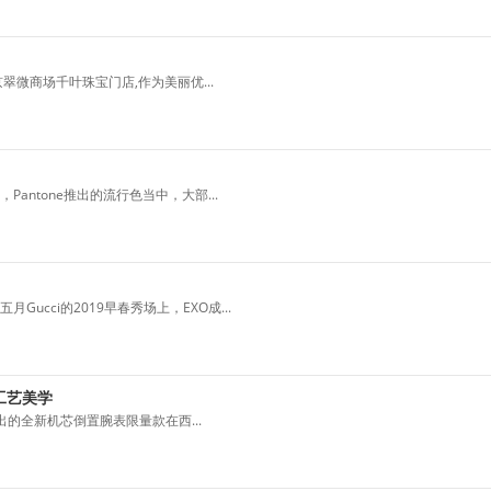
微商场千叶珠宝门店,作为美丽优...
ntone推出的流行色当中，大部...
cci的2019早春秀场上，EXO成...
工艺美学
场特别推出的全新机芯倒置腕表限量款在西...