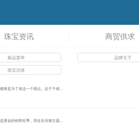
珠宝资讯
商贸供求
新品荟萃
品牌天下
珠宝访谈
将是为了表达一个观点。忠于千禧...
珠宝资讯
商贸供求
黄金的销售旺季，而在生肖猪主题...