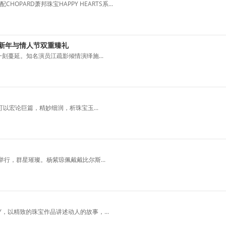
ARD萧邦珠宝HAPPY HEARTS系...
国新年与情人节双重臻礼
刻蔓延。知名演员江疏影倾情演绎施...
以宏论巨篇，精妙细润，析珠宝玉...
举行，群星璀璨。杨紫琼佩戴戴比尔斯...
RY，以精致的珠宝作品讲述动人的故事，...