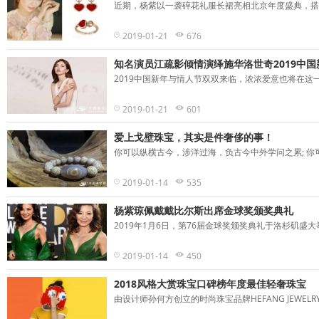
近期，杨紫以一袭碎花礼服长裙亮相北京年度盛典，搭配CHOP
2019-01-21
676
知名演员江疏影倾情演绎施华洛世奇2019中
2019中国新年与情人节双双来临，浓浓爱意也将在这一
2019-01-21
601
爱上戈壁珠宝，其实是件奢侈的事！
你可以纵横古今，涉洋过海，负古今中外学问之累; 你可
2019-01-14
535
杨紫琼佩戴戴比尔斯出席金球奖颁奖典礼
2019年1月6日，第76届金球奖颁奖典礼于洛杉矶盛大
2019-01-14
450
2018风格大赏珠宝口碑榜年度最佳轻奢珠宝
由设计师孙何方创立的时尚珠宝品牌HEFANG JEWEL